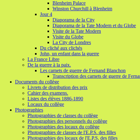
Blenheim Palace
Winston Churchill à Blenheim
Jour 4
Diaporama de la City
Diaporama de la Tate Modern et du Globe
Visite de la Tate Modern
Visite du Globe
La City de Londres
Du cliché aux clichés
John, un enfant dans la guerre
La France Libre
De la guerre à la paix.
Les carnets de guerre de Fernand Blanchon
Transcription des carnets de guerre de Fer
Documents du collège
Livrets de distribution des prix
Cahier des examens.
Listes des élèves 1886-1890
Locaux du collège
Photographies
Photographies de classes du collège
Photographies des personnels du collège
Photographies des locaux du collège
Photographies de classes de l'E.P.S. des filles
Photographies des locaux de l'E.P.S. des filles