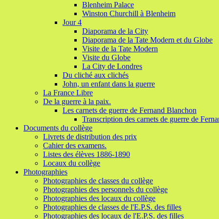
Blenheim Palace
Winston Churchill à Blenheim
Jour 4
Diaporama de la City
Diaporama de la Tate Modern et du Globe
Visite de la Tate Modern
Visite du Globe
La City de Londres
Du cliché aux clichés
John, un enfant dans la guerre
La France Libre
De la guerre à la paix.
Les carnets de guerre de Fernand Blanchon
Transcription des carnets de guerre de Fer
Documents du collège
Livrets de distribution des prix
Cahier des examens.
Listes des élèves 1886-1890
Locaux du collège
Photographies
Photographies de classes du collège
Photographies des personnels du collège
Photographies des locaux du collège
Photographies de classes de l'E.P.S. des filles
Photographies des locaux de l'E.P.S. des filles