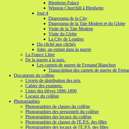
Blenheim Palace
Winston Churchill à Blenheim
Jour 4
Diaporama de la City
Diaporama de la Tate Modern et du Globe
Visite de la Tate Modern
Visite du Globe
La City de Londres
Du cliché aux clichés
John, un enfant dans la guerre
La France Libre
De la guerre à la paix.
Les carnets de guerre de Fernand Blanchon
Transcription des carnets de guerre de Fer
Documents du collège
Livrets de distribution des prix
Cahier des examens.
Listes des élèves 1886-1890
Locaux du collège
Photographies
Photographies de classes du collège
Photographies des personnels du collège
Photographies des locaux du collège
Photographies de classes de l'E.P.S. des filles
Photographies des locaux de l'E.P.S. des filles