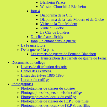
Blenheim Palace
Winston Churchill à Blenheim
Jour 4
Diaporama de la City
Diaporama de la Tate Modern et du Globe
Visite de la Tate Modern
Visite du Globe
La City de Londres
Du cliché aux clichés
John, un enfant dans la guerre
La France Libre
De la guerre à la paix.
Les carnets de guerre de Fernand Blanchon
Transcription des carnets de guerre de Fer
Documents du collège
Livrets de distribution des prix
Cahier des examens.
Listes des élèves 1886-1890
Locaux du collège
Photographies
Photographies de classes du collège
Photographies des personnels du collège
Photographies des locaux du collège
Photographies de classes de l'E.P.S. des filles
Photographies des locaux de l'E.P.S. des filles